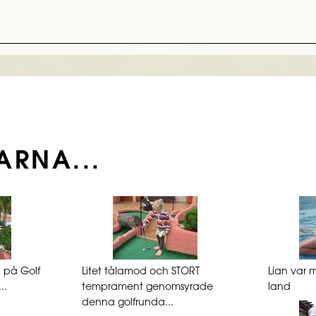
ARNA...
a på Golf
Litet tålamod och STORT
Lian var 
..
temprament genomsyrade
land
denna golfrunda...